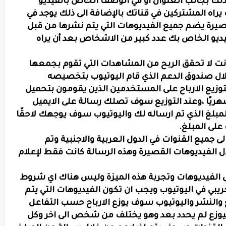
كنك وضع هاشتاغ مع كلمة shorts وذلك بجانب العنوان او في الوصف الخاص بالفيديو
اه المشتركين في قناتك بالإضافة الى ذلك يوجد في
رة يضم جميع الفيديوهات التي يتم نشرها من قبل
يو الخاص بك عدد كبير من الاشخاص بعد أن يراه
أنت لا تحقق الربح من المشاهدات التي تقوم بجمعها
لال صندوق الدعم الذي قام اليوتيوب بتخصيصه
زيع الارباح على المستخدمين الذين يقومون بتحميل
ريًا ،وعند التوزيع سوف تصلك رسالة على الايميل
لغ الذي تم ارساله لك واليوتيوب سوف يوجهك لاحقًا
لى المبلغ.
ى جميع القنوات في الدول العربية والاجنبية وتم
ل الفيديوهات القصيرة وهذه الرسالة كانت فقط لإعلام
ل الفيديوهات وتجربة هذه الميزة وليس هناك اي شروط
جريبي في اليوتيوب ويجب ان تكون الفيديوهات التي يتم
 والنشر واليوتيوب سوف يوزع الارباح حسب التفاعل
سيوزع لم يحدد بعد وهو يختلف من شخص الى اخر وكل