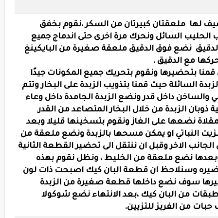
يف لها ملعقتان كبيرتان من السكر ،نقوم بخفق
 الحليب السائل ونحرك مرة اخرى حتى اندماج جميع
لدقيق نضع فوق الدقيق ملعقة صغيرة من البايكينغ
كها مع الدقيق .
قمنا بتحضيرها ونقوم بتحريك جميع المكونات جيدًا
ة السائلة حيث قمنا بتذويب الزبدة على البخار وتتم
والساخن داخل قدر ونضع الزبدة الجامدة داخل وعاء
ذوبان الزبدة من خلال البخار المتصاعد من القدر
.
قلاة نضعها على الغاز ونقوم بتسخينها قليلا وبعد
يت النباتي او يمكن مسحها بالزبدة ونضع ملعقة من
لجانب الاخر وقبل ان ننتقل الى تحضير القطعة الثانية
 وبعدها نضع ملعقة من الخليط ، ونظل نقوم بهذه
تحضيره وسنلاحظ ان قطعة البان كيك اصبحت ذات لون
رها سوف نضع داخلها قطعة صغيرة من الزبدة
قات من البان كيك ،بعد الانتهاء نضع شوكولا
حبات من الفريز للتزيين.