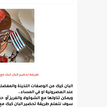
طريقة تحضير البان كيك مع شوكولا نوتيلا ocolate
البان كيك من الوصفات اللذيذة والمفضلة ع
عند العصرونية او في المساء ،
ويمكن تناولها مع الشوكولا والفريز أو حش
سوف نتعلم طريقة تحضير البان كيك مع ش