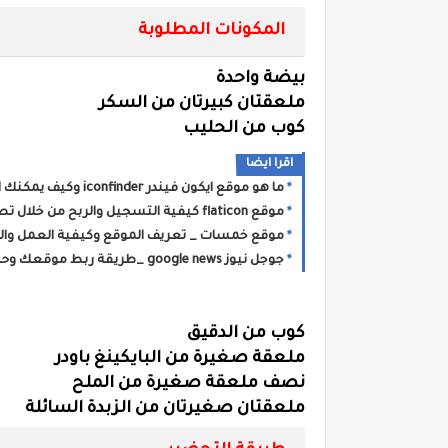
المكونات المطلوبة
بيضة واحدة
ملعقتان كبيرتان من السكر
كوب من الحليب
اقرا ايضا
ما هو موقع ايكون فيندر iconfinder وكيف يمكنك العمل في الموقع وتصميم الايقونات والربح
موقع flaticon كيفية التسجيل والربح من خلال تصميم الايقونات _flaticon
موقع خمسات _ تعريف الموقع وكيفية العمل والربح م
جوجل نيوز google news _طريقة ربط موقعك وحل مشكلة الارشفة في مدونتك
كوب من الدقيق
ملعقة صغيرة من البايكينغ باودر
نصف ملعقة صغيرة من الملح
ملعقتان صغيرتان من الزبدة السائلة