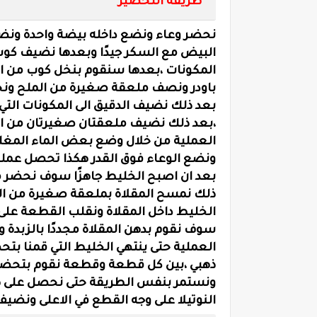
طريقة التحضير
نحضر وعاء ونضع داخله بيضة واحدة ونض
البيض مع السكر جيدًا وبعدها نضيف كوب
المكونات ،بعدها سنقوم بنخل كوب من ا
باودر ونصف ملعقة صغيرة من الملح ونحر
بعد ذلك نضيف الدقيق الى المكونات التي 
،بعد ذلك نضيف ملعقتان صغيرتان من الزبد
العملية من خلال وضع بعض الماء المغلي 
ونضع الوعاء فوق القدر هكذا تحصل عملية 
بعد ان اصبح الخليط جاهزًا سوف نحضر م
ذلك نمسح المقلاة بملعقة صغيرة من الز
الخليط داخل المقلاة ونقلب القطعة على ا
سوف نقوم بدهن المقلاة مجددًا بالزبدة
العملية حتى ينتهي الخليط التي قمنا ب
ذهبي ،بين كل قطعة وقطعة نقوم بتحضي
ونستمر بنفس الطريقة حتى نحصل على طب
النوتيلا على وجه القطع في الاعلى ونضيف 