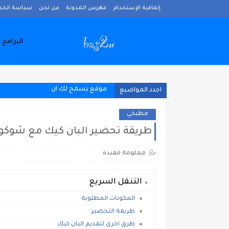
إتفاقية الإستخدام
فهرس المدونة
من نحن
سياسة الخ
البرامج 
موقع يسمح لك ان تربح عملة
اجدد المواضيع
مطبخي
طريقة تحضير البان كيك مع شوكولا نوتيلا  Nutella chocolate
معلومة مفيدة
التنقل السريع
المكونات المطلوبة
طريقة التحضير
طرق اخرى لتقديم البان كيك