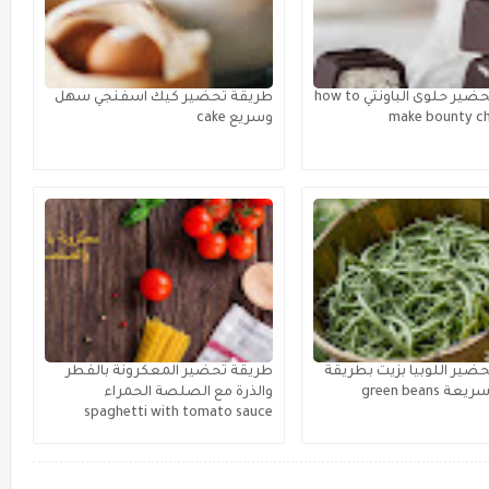
طريقة تحضير حلوى الباونتي how to
طريقة تحضير كيك اسفنجي سهل
make bounty c
وسريع cake
ضير اللوبيا بزيت بطريقة
طريقة تحضير المعكرونة بالفطر
green beans
والذرة مع الصلصة الحمراء
spaghetti with tomato sauce