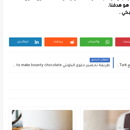
هو هدفنا.
خي .
رست
واتساب
ريدايت
لينكدين
المقال السابق
طريقة التسجيل في موقع امازون والعمل في الموقع Amazon mechanical Turk
طريقة تحضير حلوى الباونتي how to make bounty chocolate