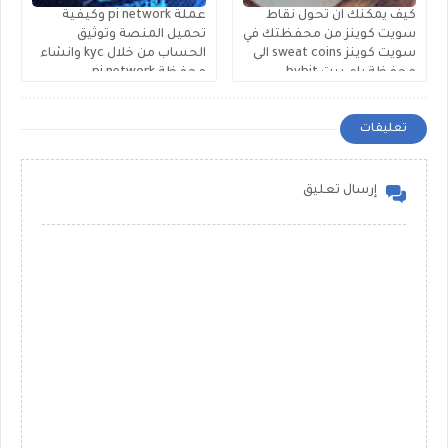
كيف يمكنك ان تحول نقاط
عملة pi network وكيفية
سويت كوينز من محفظتك في
تحميل المنصة وتوثيق
سويت كوينز sweat coins الى
الحساب من خلال kyc وانشاء
محفظة باي بيت bybit
محفظة pi network
تعليقات
إرسال تعليق