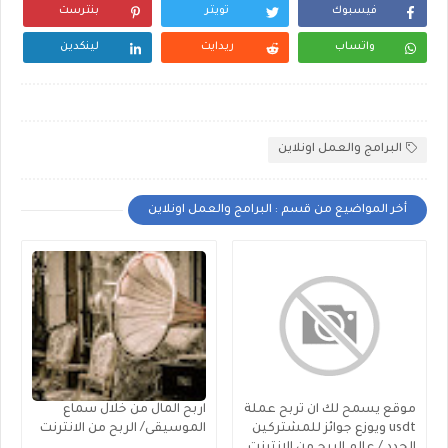
فيسبوك
تويتر
بنترست
واتساب
ريدايت
لينكدين
البرامج والعمل اونلاين
أخر المواضيع من قسم : البرامج والعمل اونلاين
موقع يسمح لك ان تربح عملة
اربح المال من خلال سماع
usdt ويوزع جوائز للمشتركين
الموسيقى/ الربح من الانترنت
الجدد / عالم الربح من الانترنت