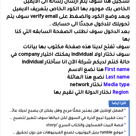
تسجيل هنا سوف يتم ارسال رسالة الى الايميل
الخاص بك موجود بها الكود الخاص بتعريف الايميل
وبعد وضع الكود والضغط على verify email سوف يتم
تحويلك للدخول مجددًا الى حسابك .
بعد الدخول سوف نطلب الصفحة السابقه التي كنا
بها
سوف تفتح لدينا هذه صفحة مكتوب بها بيانات
سوف نختار اولا individual يمكنك اختيار company في
حالة كنتم لديكم شركة الآن انا سأختار individual
First name
هنا نضع الاسم
Last name
نضع هنا العائلة
Media type
نختار network
Region
نختار الدولة التي نقيم بها
اقرا ايضا
العمل اونلاين هل يعتبر عملًا مربح وهل يمكن ان يصبح لديك عائد مادي يضمن لك حياة جيدة
بنت فقيرة تبيع الذرة في السوق لكن حياتها سوف تتغير لتصبح بطلة العالم في الشطرنج /قصة حقيقية
قصة البيت المسكون والكتاب السري /story
موقع rumble بديل اليوتيوب لصنع الفيديوهات من دون تحقيق ساعات مشاهدة ومشتركين